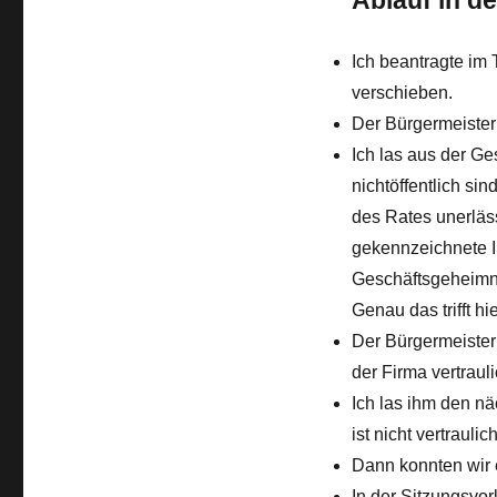
Ablauf in de
Ich beantragte im 
verschieben.
Der Bürgermeister 
Ich las aus der G
nichtöffentlich si
des Rates unerläss
gekennzeichnete I
Geschäftsgeheimn
Genau das trifft hie
Der Bürgermeister
der Firma vertraul
Ich las ihm den n
ist nicht vertraulich
Dann konnten wir 
In der Sitzungsvor