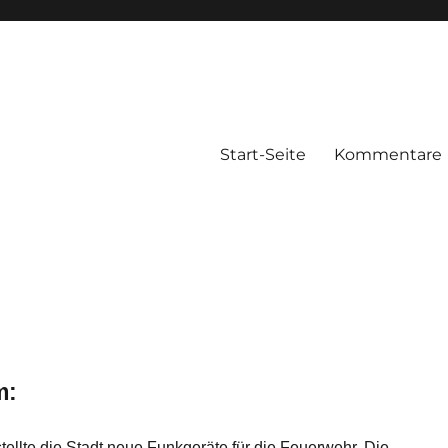
Start-Seite
Kommentare
m:
tellte die Stadt neue Funkgeräte für die Feuerwehr. Die