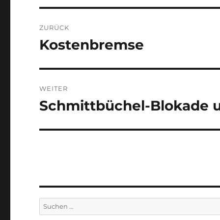
Beitragsnavigation
ZURÜCK
Kostenbremse
Vorheriger
Beitrag:
WEITER
Schmittbüchel-Blokade 
Nächster
Beitrag:
Suchen
nach: