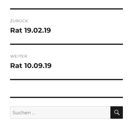
Beitragsnavigation
ZURÜCK
Rat 19.02.19
Vorheriger
Beitrag:
WEITER
Rat 10.09.19
Nächster
Beitrag:
SU
Suchen
nach: