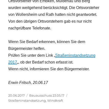
Ortsvorsteher von Embken, Muldenau und Berg
wurden weitgehend berücksichtigt. Die Ortsvorsteher
von Wollersheim und Rath hatten nicht geantwortet.
Von den übrigen Ortsvorstehern gab es nur nicht
nachprüfbare Telefonate.
Wenn Sie Bedarf erkennen, können Sie dem
Bürgermeister helfen.
Prüfen Sie unter dem Link „
Straßeninstandsetzung
2017
„, ob der Bedarf schon erfasst ist.
Wenn nicht, informieren Sie den Bürgermeister.
Erwin Fritsch, 20.06.17
Veröffentlicht
Kategorien
Schlagwörter
20.06.2017
Bauausschuss 23.05.17
am
Straßeninstandsetzung
,
Windkraft