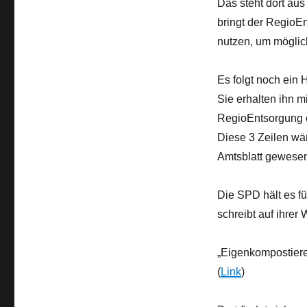
Das steht dort au
bringt der RegioE
nutzen, um möglich
Es folgt noch ein 
Sie erhalten ihn
RegioEntsorgung e
Diese 3 Zeilen wä
Amtsblatt gewese
Die SPD hält es f
schreibt auf ihrer
„Eigenkompostierer
(
Link
)