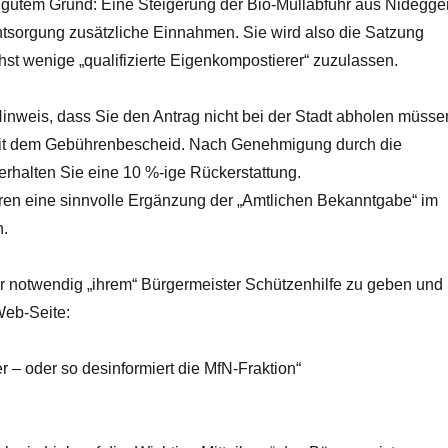
s gutem Grund: Eine Steigerung der Bio-Müllabfuhr aus Nidegge
ntsorgung zusätzliche Einnahmen. Sie wird also die Satzung
st wenige „qualifizierte Eigenkompostierer“ zuzulassen.
Hinweis, dass Sie den Antrag nicht bei der Stadt abholen müsse
 mit dem Gebührenbescheid. Nach Genehmigung durch die
rhalten Sie eine 10 %-ige Rückerstattung.
ren eine sinnvolle Ergänzung der „Amtlichen Bekanntgabe“ im
n.
ür notwendig „ihrem“ Bürgermeister Schützenhilfe zu geben und
 Web-Seite:
 – oder so desinformiert die MfN-Fraktion“