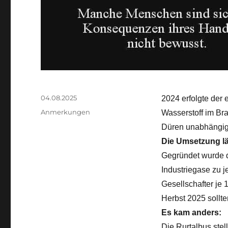
Veröffentlicht
04.08.2025
2024 erfolgte der 
am
Kategorien
Anmerkungen
Wasserstoff im Bra
Düren unabhängige
Die Umsetzung l
Gegründet wurde d
Industriegase zu j
Gesellschafter je 
Herbst 2025 sollt
Es kam anders:
Die Rurtalbus stel