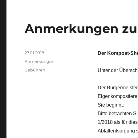
Anmerkungen zur
Veröffentlicht
27.01.2018
Der Kompost-She
am
Kategorien
Anmerkungen
Schlagwörter
Gebühren
Unter der Überschr
Der Bürgermeister
Eigenkompostierer
Sie beginnt:
Bitte betrachten S
1/2018 als für di
Abfallentsorgung s