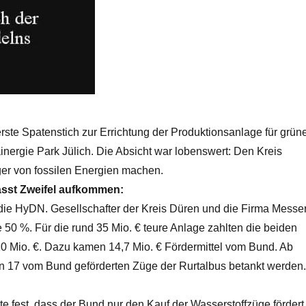
erste Spatenstich zur Errichtung der Produktionsanlage für grün
inergie Park Jülich. Die Absicht war lobenswert: Den Kreis
r von fossilen Energien machen.
ässt Zweifel aufkommen:
ie HyDN. Gesellschafter der Kreis Düren und die Firma Messe
e 50 %. Für die rund 35 Mio. € teure Anlage zahlten die beiden
10 Mio. €. Dazu kamen 14,7 Mio. € Fördermittel vom Bund. Ab
en 17 vom Bund geförderten Züge der Rurtalbus betankt werden.
lte fest, dass der Bund nur den Kauf der Wasserstoffzüge fördert