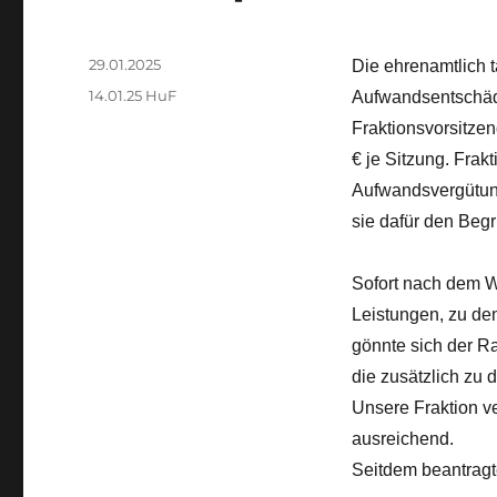
Veröffentlicht
29.01.2025
Die ehrenamtlich t
am
Kategorien
14.01.25 HuF
Aufwandsentschädi
Fraktionsvorsitze
€ je Sitzung. Frak
Aufwandsvergütun
sie dafür den Begr
Sofort nach dem We
Leistungen, zu den
gönnte sich der Ra
die zusätzlich zu
Unsere Fraktion ve
ausreichend.
Seitdem beantragte