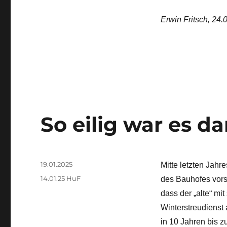
Erwin Fritsch, 24.
So eilig war es d
Veröffentlicht
19.01.2025
Mitte letzten Jahre
am
Kategorien
14.01.25 HuF
des Bauhofes vors
dass der „alte“ mi
Winterstreudienst 
in 10 Jahren bis z