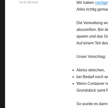
am
Kategorien
14.01.25 HuF
Wir haben
nachgef
Alles richtig gema
Die Verwaltung wol
abzureißen. Bei d
sparen und das Gr
Auf einem Teil des
Unser Vorschlag:
Abriss streichen,
bei Bedarf noch we
Wenn Container ni
Grundstück samt 
So wurde es dann 