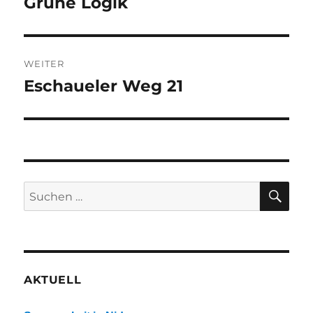
Grüne Logik
Vorheriger
Beitrag:
WEITER
Eschaueler Weg 21
Nächster
Beitrag:
SU
Suchen
nach:
AKTUELL