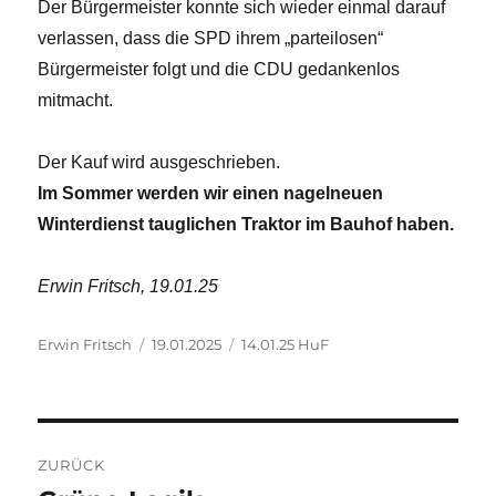
Der Bürgermeister konnte sich wieder einmal darauf
verlassen, dass die SPD ihrem „parteilosen“
Bürgermeister folgt und die CDU gedankenlos
mitmacht.
Der Kauf wird ausgeschrieben.
Im Sommer werden wir einen nagelneuen
Winterdienst tauglichen Traktor im Bauhof haben.
Erwin Fritsch, 19.01.25
Autor
Veröffentlicht
Kategorien
Erwin Fritsch
19.01.2025
14.01.25 HuF
am
Beitragsnavigation
ZURÜCK