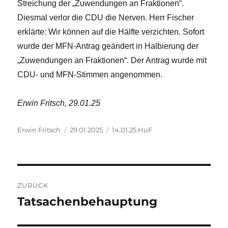
Streichung der „Zuwendungen an Fraktionen“.
Diesmal verlor die CDU die Nerven. Herr Fischer
erklärte: Wir können auf die Hälfte verzichten. Sofort
wurde der MFN-Antrag geändert in Halbierung der
„Zuwendungen an Fraktionen“. Der Antrag wurde mit
CDU- und MFN-Stimmen angenommen.
Erwin Fritsch, 29.01.25
Autor
Veröffentlicht
Kategorien
Erwin Fritsch
29.01.2025
14.01.25 HuF
am
Beitragsnavigation
ZURÜCK
Tatsachenbehauptung
Vorheriger
Beitrag: