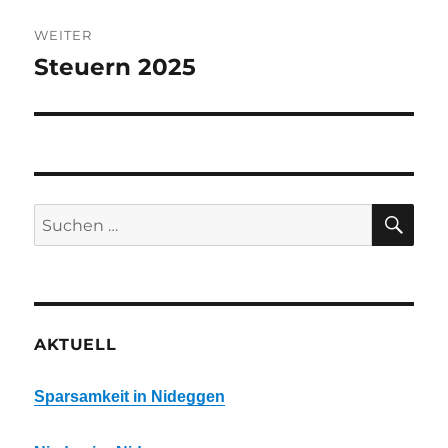
WEITER
Steuern 2025
Nächster
Beitrag:
SU
Suchen
nach:
AKTUELL
Sparsamkeit in Nideggen