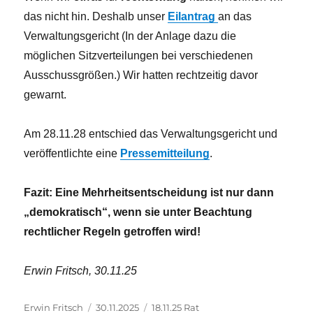
das nicht hin. Deshalb unser
Eilantrag
an das
Verwaltungsgericht (In der Anlage dazu die
möglichen Sitzverteilungen bei verschiedenen
Ausschussgrößen.) Wir hatten rechtzeitig davor
gewarnt.
Am 28.11.28 entschied das Verwaltungsgericht und
veröffentlichte eine
Pressemitteilung
.
Fazit: Eine Mehrheitsentscheidung ist nur dann
„demokratisch“, wenn sie unter Beachtung
rechtlicher Regeln getroffen wird!
Erwin Fritsch, 30.11.25
Autor
Veröffentlicht
Kategorien
Erwin Fritsch
30.11.2025
18.11.25 Rat