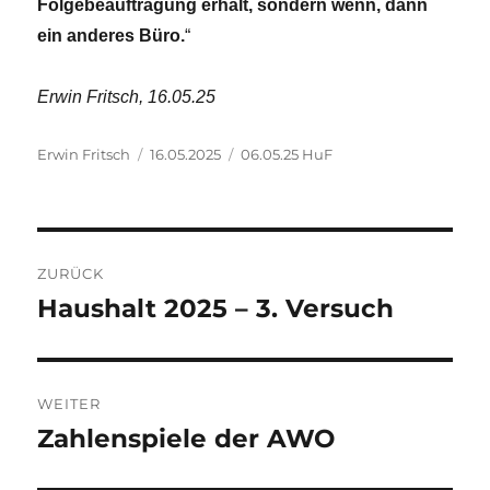
Folgebeauftragung erhält, sondern wenn, dann
ein anderes Büro.
“
Erwin Fritsch, 16.05.25
Autor
Veröffentlicht
Kategorien
Erwin Fritsch
16.05.2025
06.05.25 HuF
am
Beitragsnavigation
ZURÜCK
Haushalt 2025 – 3. Versuch
Vorheriger
Beitrag:
WEITER
Zahlenspiele der AWO
Nächster
Beitrag: