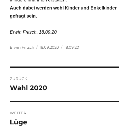
Auch dabei werden wohl Kinder und Enkelkinder
gefragt sein.
Erwin Fritsch, 18.09.20
Autor
Veröffentlicht
Kategorien
Erwin Fritsch
18.09.2020
18.09.20
am
Beitragsnavigation
ZURÜCK
Wahl 2020
Vorheriger
Beitrag:
WEITER
Lüge
Nächster