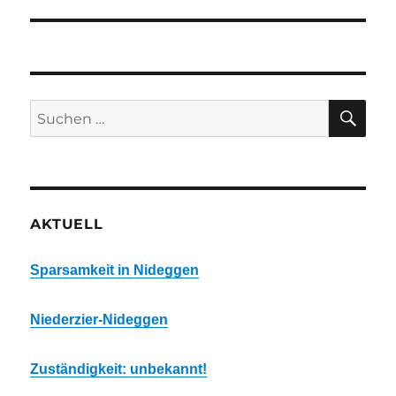
Beitrag:
SU
Suchen
nach:
AKTUELL
Sparsamkeit in Nideggen
Niederzier-Nideggen
Zuständigkeit: unbekannt!