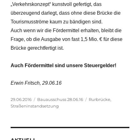
„Verkehrskonzept“ kunstvoll gefertigt, das
überzeugend darlegt, dass ohne diese Brücke die
Tourismusströme kaum zu bändigen sind.
Auch wenn wir die Fördermittel erhalten, bleibt die
Frage, ob die Ausgabe von fast 1,5 Mio. € für diese
Brücke gerechtfertigt ist.
Auch Fördermittel sind unsere Steuergelder!
Erwin Fritsch, 29.06.16
Veröffentlicht
Kategorien
Schlagwörter
29.06.2016
Bauausschuss 28.06.16
Rurbrücke
,
am
Straßeninstandsetzung