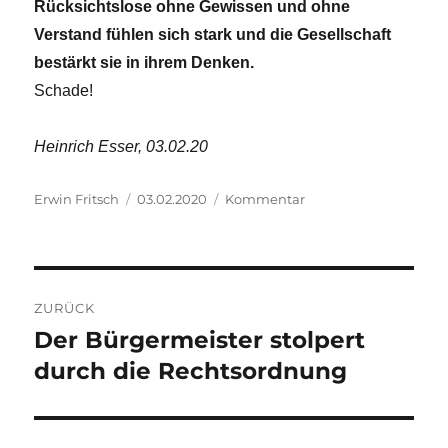
Rücksichtslose ohne Gewissen und ohne
Verstand fühlen sich stark und die Gesellschaft
bestärkt sie in ihrem Denken.
Schade!
Heinrich Esser, 03.02.20
Autor
Veröffentlicht
Kategorien
Erwin Fritsch
03.02.2020
Kommentar
am
Beitragsnavigation
ZURÜCK
Der Bürgermeister stolpert
Vorheriger
Beitrag:
durch die Rechtsordnung