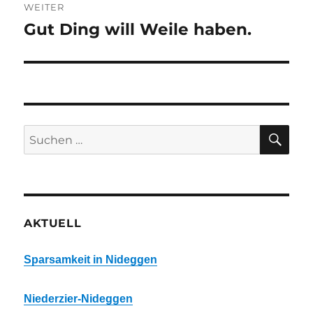
WEITER
Gut Ding will Weile haben.
Nächster
Beitrag:
SU
Suchen
nach:
AKTUELL
Sparsamkeit in Nideggen
Niederzier-Nideggen