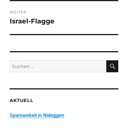
WEITER
Israel-Flagge
Nächster
Beitrag:
SU
Suchen
nach:
AKTUELL
Sparsamkeit in Nideggen