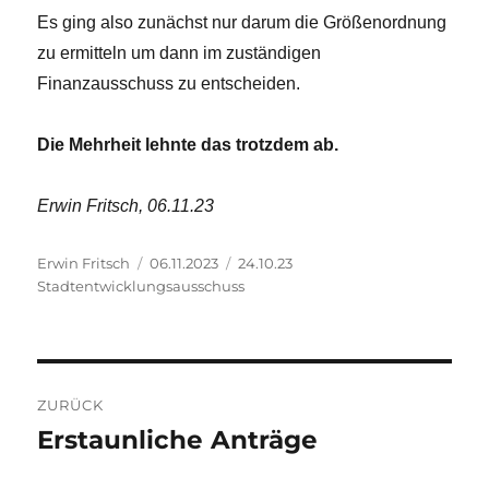
Es ging also zunächst nur darum die Größenordnung
zu ermitteln um dann im zuständigen
Finanzausschuss zu entscheiden.
Die Mehrheit lehnte das trotzdem ab.
Erwin Fritsch, 06.11.23
Autor
Veröffentlicht
Kategorien
Erwin Fritsch
06.11.2023
24.10.23
am
Stadtentwicklungsausschuss
Beitragsnavigation
ZURÜCK
Erstaunliche Anträge
Vorheriger
Beitrag: