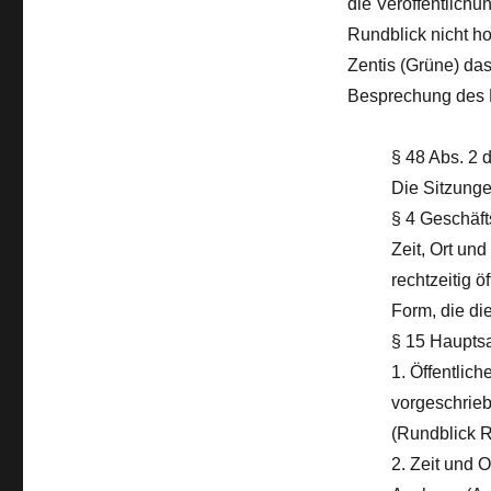
die Veröffentlichu
Rundblick nicht h
Zentis (Grüne) da
Besprechung des B
§ 48 Abs. 2
Die Sitzunge
§ 4 Geschäf
Zeit, Ort un
rechtzeitig 
Form, die di
§ 15 Haupts
1. Öffentlic
vorgeschrieb
(Rundblick Ru
2. Zeit und 