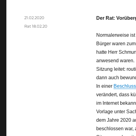
Veröffentlicht
21.02.2020
Der Rat: Vorüber
am
Kategorien
Rat 18.02.20
Normalerweise ist 
Bürger waren zum
hatte Herr Schmunk
anwesend waren. E
Sitzung leitet: rou
dann auch bewund
In einer
Beschluss
verändert, dass kü
im Internet bekan
Vorlage unter Sach
dem Jahre 2020 auf
beschlossen war, ab