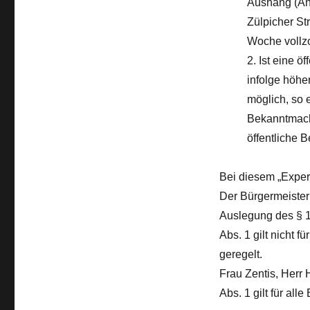
Aushang (An
Zülpicher St
Woche vollz
2. Ist eine 
infolge höhe
möglich, so 
Bekanntmachu
öffentliche 
Bei diesem „Expert
Der Bürgermeister
Auslegung des § 1
Abs. 1 gilt nicht 
geregelt.
Frau Zentis, Herr
Abs. 1 gilt für al