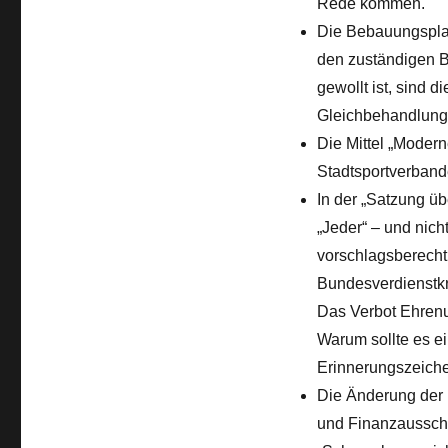
Rede kommen.
Die Bebauungsplan
den zuständigen B
gewollt ist, sind 
Gleichbehandlung 
Die Mittel „Moder
Stadtsportverband
In der „Satzung ü
„Jeder“ – und nich
vorschlagsberechti
Bundesverdienstk
Das Verbot Ehrenu
Warum sollte es e
Erinnerungszeich
Die Änderung der 
und Finanzausschu