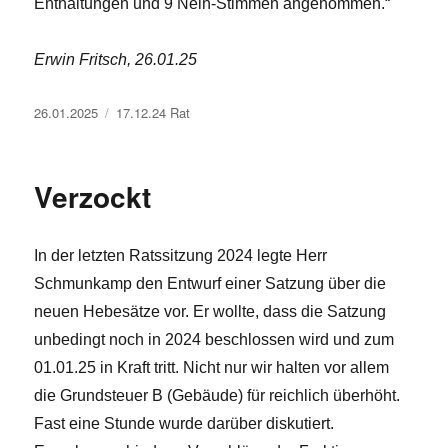
Enthaltungen und 9 Nein-Stimmen angenommen.“
Erwin Fritsch, 26.01.25
Veröffentlicht
Kategorien
26.01.2025
17.12.24 Rat
am
Verzockt
In der letzten Ratssitzung 2024 legte Herr
Schmunkamp den Entwurf einer Satzung über die
neuen Hebesätze vor. Er wollte, dass die Satzung
unbedingt noch in 2024 beschlossen wird und zum
01.01.25 in Kraft tritt. Nicht nur wir halten vor allem
die Grundsteuer B (Gebäude) für reichlich überhöht.
Fast eine Stunde wurde darüber diskutiert.