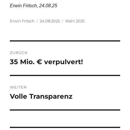
Erwin Fritsch, 24.08.25
Autor
Veröffentlicht
Kategorien
Erwin Fritsch
24.08.2025
Wahl 2025
am
Beitragsnavigation
ZURÜCK
35 Mio. € verpulvert!
Vorheriger
Beitrag:
WEITER
Volle Transparenz
Nächster
Beitrag: