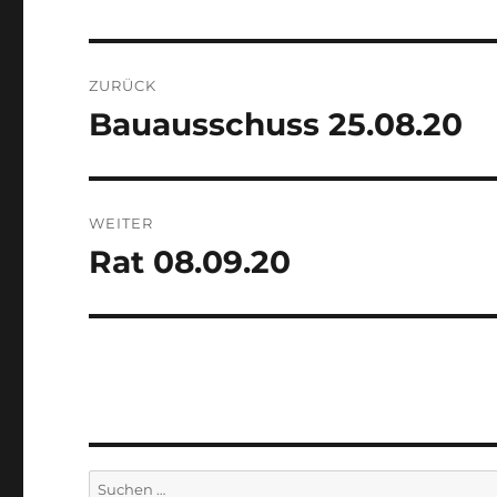
Beitragsnavigation
ZURÜCK
Bauausschuss 25.08.20
Vorheriger
Beitrag:
WEITER
Rat 08.09.20
Nächster
Beitrag:
Suchen