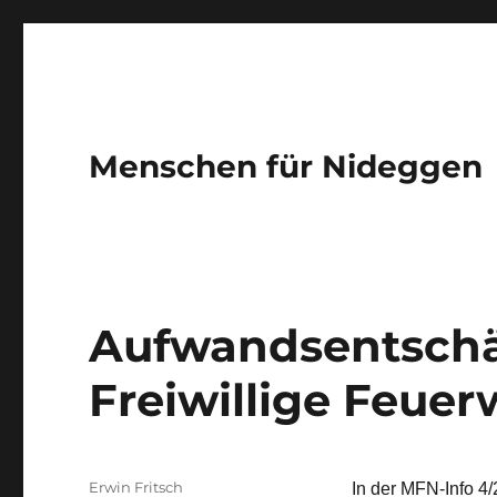
Menschen für Nideggen
Aufwandsentschä
Freiwillige Feue
Autor
Erwin Fritsch
In der MFN-Info 4/