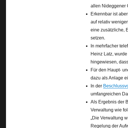
allen Nideggener O
Erkennbar ist abe
auf relativ wenige
eine zusätzliche,
setzen.
In mehrfacher tel
Heinz Latz, wurde 
hingewiesen, dass 
Für den Haupt- un
dazu als Anlage 
In der
Beschlussv
umfangreichen Dar
Als Ergebnis der 
Verwaltung wie fol
„Die Verwaltung w
Regelung der Auf