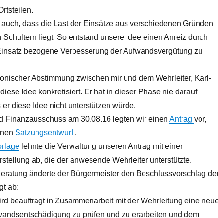
rtsteilen.
r auch, dass die Last der Einsätze aus verschiedenen Gründen
n Schultern liegt. So entstand unsere Idee einen Anreiz durch
 Einsatz bezogene Verbesserung der Aufwandsvergütung zu
efonischer Abstimmung zwischen mir und dem Wehrleiter, Karl-
diese Idee konkretisiert. Er hat in dieser Phase nie darauf
er diese Idee nicht unterstützen würde.
d Finanzausschuss am 30.08.16 legten wir einen
Antrag
vor,
einen
Satzungsentwurf
.
orlage
lehnte die Verwaltung unseren Antrag mit einer
stellung ab, die der anwesende Wehrleiter unterstützte.
Beratung änderte der Bürgermeister den Beschlussvorschlag de
gt ab:
ird beauftragt in Zusammenarbeit mit der Wehrleitung eine neu
wandsentschädigung zu prüfen und zu erarbeiten und dem