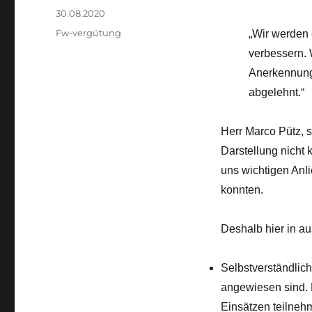
Veröffentlicht
30.08.2020
am
Kategorien
Fw-vergütung
„Wir werden
verbessern. 
Anerkennung
abgelehnt.“
Herr Marco Pütz, s
Darstellung nicht k
uns wichtigen Anli
konnten.
Deshalb hier in au
Selbstverständlich
angewiesen sind. Da
Einsätzen teilneh