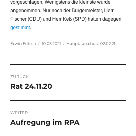
vorgeschlagen. Wenigstens die kleinste wurde
angenommen. Nur noch der Bürgermeister, Herr
Fischer (CDU) und Herr Keß (SPD) hatten dagegen
gestimmt
.
Autor
Veröffentlicht
Kategorien
Erwin Fritsch
10.03.2021
Hauptausschuss 02.02.21
am
Beitragsnavigation
ZURÜCK
Rat 24.11.20
Vorheriger
Beitrag:
WEITER
Aufregung im RPA
Nächster
Beitrag: