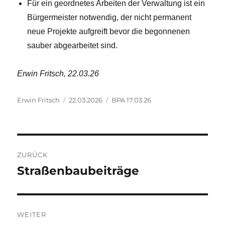
Für ein geordnetes Arbeiten der Verwaltung ist ein
Bürgermeister notwendig, der nicht permanent
neue Projekte aufgreift bevor die begonnenen
sauber abgearbeitet sind.
Erwin Fritsch, 22.03.26
Autor
Veröffentlicht
Kategorien
Erwin Fritsch
22.03.2026
BPA 17.03.26
am
Beitragsnavigation
ZURÜCK
Straßenbaubeiträge
Vorheriger
Beitrag:
WEITER