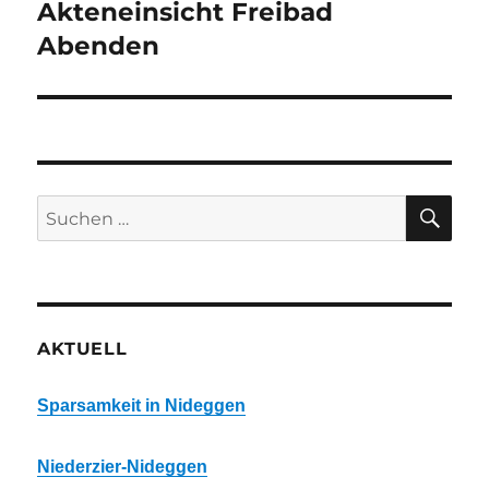
Akteneinsicht Freibad
Nächster
Beitrag:
Abenden
SU
Suchen
nach:
AKTUELL
Sparsamkeit in Nideggen
Niederzier-Nideggen