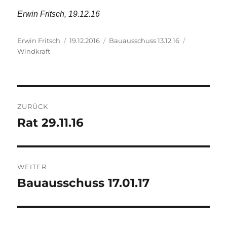
Erwin Fritsch, 19.12.16
Autor
Veröffentlicht
Kategorien
Schlagwört
Erwin Fritsch
19.12.2016
Bauausschuss 13.12.16
am
Windkraft
Beitragsnavigation
ZURÜCK
Rat 29.11.16
Vorheriger
Beitrag:
WEITER
Bauausschuss 17.01.17
Nächster
Beitrag: